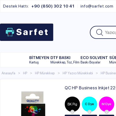
Destek Hattı:
+90 (850) 302 10 41
info@sarfet.com
BİTMEYEN
DTF BASKI
ECO SOLVENT
SÜBLİMAS
Kartuş
Mürekkep, Toz, Film
Baskı Boyalar
Mürekkep
Anasayfa
HP
HP Mürekkep
HP Yazıcı Mürekkebi
HP Business Inkjet S
QC HP Business Inkjet 2250tn U
BK Pig
C Dye
M Dye
Y Dye
ML
ML
ML
ML
Seçiniz
Seçiniz
Seçiniz
Seçiniz
100ml
100ml
100ml
100ml