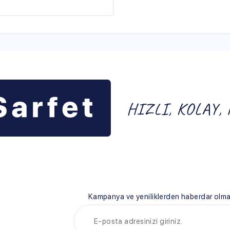
Kampanya ve yeniliklerden haberdar olmak için e-bültenim
FET
HIZLI ERİŞİM
YARDIM
n Sarfet
İndirimli Ürünler
Teslimat Koş
ımızda
Müşteri Hizmetleri
Üyelik Sözl
 Bilgileri
İletişim
Satış Sözle
Blog
Garanti ve İ
Sepetim
Gizlilik ve G