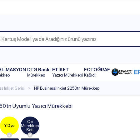
WhatsAp
YON
DTG Baskı
ETİKET
FOTOĞRAF
Mürekkep
Yazıcı Mürekkebi
Kağıdı
erisi
HP Business Inkjet 2250tn Mürekkep
yumlu Yazıcı Mürekkebi
Qc
Mürekkep
Seti
ML
Seçiniz
100ml