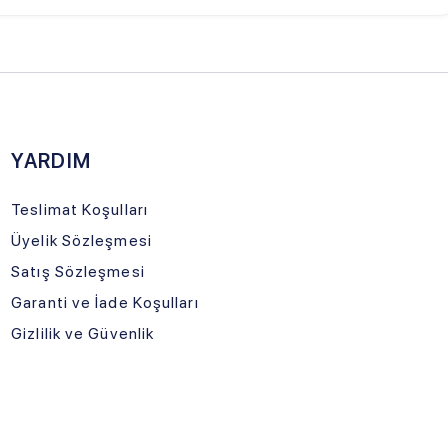
LOJİSTİK
TNERİMİZ
urtiçi Kargo
İle Gelecek