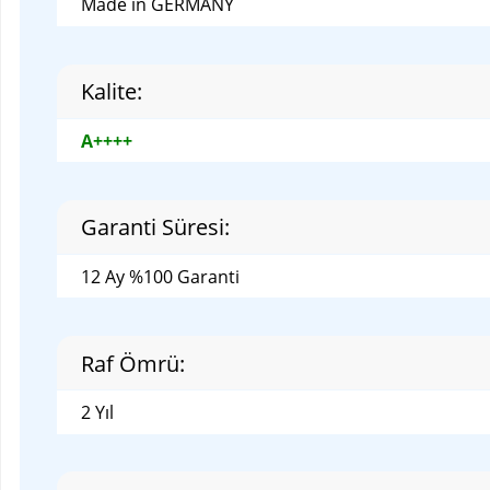
Garanti Süresi:
12 Ay %100 Garanti
Raf Ömrü:
2 Yıl
Uyumlu Kartuş Modelleri
-HP 10 C4844A Black Siyah
-HP 11 C4836A Cyan Mavi
-HP 11 C4838A Magenta Kırmızı
-HP 11 C4837A Yellow Sarı