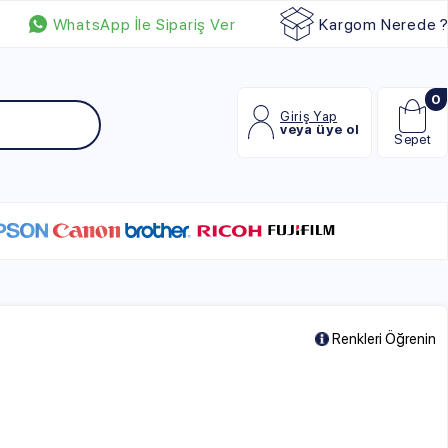
p İle Sipariş Ver
Kargom Nerede ?
0
Giriş Yap
veya üye ol
Sepet
Renkleri Öğrenin