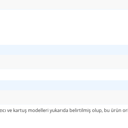
tuş modelleri yukarıda belirtilmiş olup, bu ürün orijinal bir ürün de
ülkiyetindedir ve sadece referans amaçlı kullanılmıştır.
artuş mürekkebi
,
siyah yazıcı mürekkebi