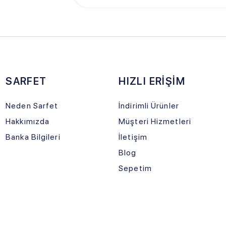
PAR
Kargonuz Y