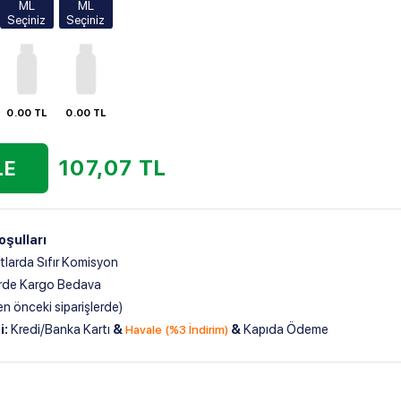
250ml
500ml
0.00 TL
1000ml
107,07
TL
ıfır Komisyon
go Bedava
 siparişlerde)
Banka Kartı
&
&
Kapıda Ödeme
Havale (%3 İndirim)