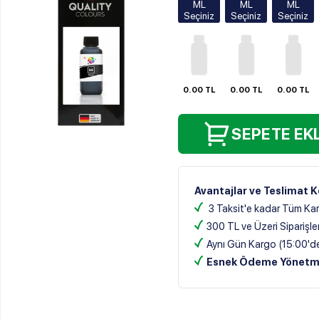
250ml
250ml
250ml
250ml
500ml
500ml
500ml
500ml
0.00 TL
0.00 TL
0.00 TL
0.00 TL
1000ml
1000ml
1000ml
1000ml
SEPETE EKLE
Avantajlar ve Teslimat Koşulları
3 Taksit'e kadar Tüm Kartlarda S
300 TL ve Üzeri Siparişlerde Kar
Aynı Gün Kargo (15:00'den önceki
Esnek Ödeme Yönetmi:
Kredi/
Sıklıkla Birlikte Alınanlar