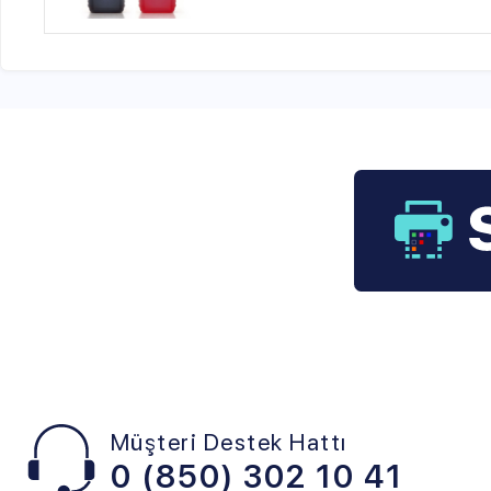
Müşteri Destek Hattı
0 (850) 302 10 41
KATEGORİLER
POPÜLER
SAR
SAYFALAR
Hp
Nede
Canon Selphy Cp740
Fotoğraf Kağıdı
Hakk
Kartuşu
Bitmeyen Kartuş
Banka
Canon E400 Kartuş
Samsung
Canon Gx6040 Mürekkep
Fujifilm
Canon Mürekkep
Lexmark