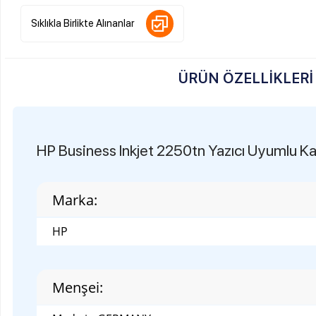
ÜRÜN ÖZELLIKLERI
HP Business Inkjet 2250tn Yazıcı Uyumlu Kartuş Mü
Marka:
HP
Menşei:
Made in GERMANY
Kalite:
A++++