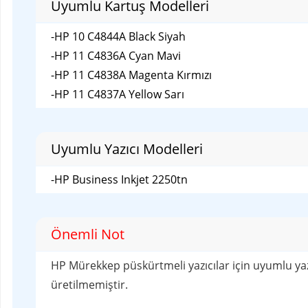
Uyumlu Yazıcı Modelleri
-HP Business Inkjet 2250tn
Önemli Not
HP Mürekkep püskürtmeli yazıcılar için uyumlu yazıcı ve kar
üretilmemiştir.
Tüm marka isimleri ve ticari markalar ilgili sahiplerinin m
Ürünün Diğer Arama Kriterleri
hp qc mürekkep
,
yazıcı mürekkebi
,
kartuş mürekkebi
,
siyah k
Sıklıkla birlikte alınanlar