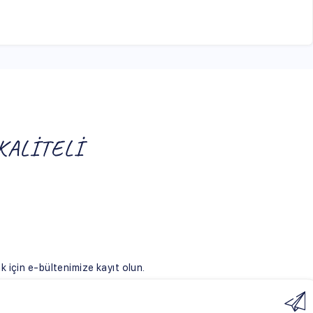
ize kayıt olun.
ulları
eşmesi
şmesi
ade Koşulları
üvenlik