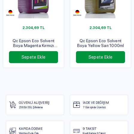
2.304,69
TL
2.304,69
TL
Qc Epson Eco Solvent
Qc Epson Eco Solvent
Boya Magenta Kırmızı
Boya Yellow Sarı 1000ml
1000ml
Sepete Ekle
Sepete Ekle
GÜVENLİ ALIŞVERİŞ
İADE VE DEĞİŞİM
256 Bit SSL Şifreleme
7 Gün içinde Ücretsiz
KAPIDA ÖDEME
9 TAKSİT
Web’ten Evde Öde
Kredi Kartına 9 Taksit