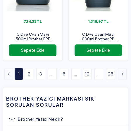
724,33
TL
1.316,97
TL
C Dye Cyan Mavi
C Dye Cyan Mavi
500ml Brother PPF
1000ml Brother PPF
Serisi
Serisi
Sepete Ekle
Sepete Ekle
1
2
3
...
6
...
12
...
25
BROTHER YAZICI MARKASI SIK
SORULAN SORULAR
Brother Yazıcı Nedir?