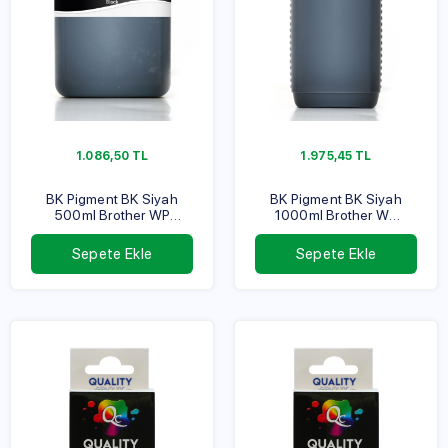
web sitesi üzerinden Brother marka cihazlarınızın ihtiyaç
duyduğu tüm yazıcı sarf malzemeleri satışa sunulmuştur.
1.086,50
TL
1.975,45
TL
Brother Yazıcı Sarf Malzemeleri Fiyatları
BK Pigment BK Siyah
BK Pigment BK Siyah
500ml Brother WP
1000ml Brother WP
Brother yazıcı sarf malzemeleri fiyatları, ürünün niteliğine
Serisi
Serisi
göre değişiklik gösterir. Brother mürekkep modelleri
doğrultusunda belirlenen Brother yazıcı mürekkep fiyatları
Sepete Ekle
Sepete Ekle
farklı, Brother yazıcı kartuş fiyatları farklı olacaktır. Cihazların
sorunsuz çalışabilmesi için ihtiyaç duyulan ürünler,
fiyatlarından ziyade kalitelerine dikkat edilerek satın
alınmalıdır.
Yazıcı sarf malzemelerinin birinin eksik olması ya da sorunlu
bir şekilde çalışıyor olması cihaz performansını etkileyecektir.
Ayrıca ürünlerin muadillerinin kullanılması da cihazın ömrünü
kısaltacak ya da cihazınızda arızaya sebep olacaktır. Bu
sebeple tüm Brother yazıcı sarf malzemeleri orijinal olarak
tercih edilmelidir.