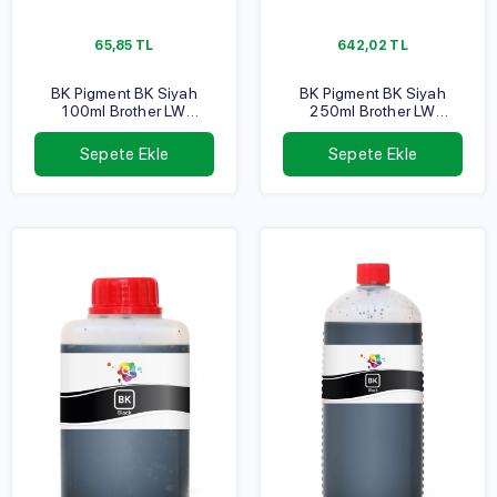
65,85
TL
642,02
TL
BK Pigment BK Siyah
BK Pigment BK Siyah
100ml Brother LW
250ml Brother LW
Serisi
Serisi
Sepete Ekle
Sepete Ekle