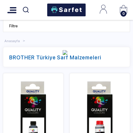
0
Filtre
Anasayfa
BROTHER Türkiye Sarf Malzemeleri
Pek çok evde, ofiste ve iş yerinde tercih edilen Brother marka
yazıcılar, baskı yaparken bazı ürünlere ihtiyaç duyar. Yüksek
performansı ve baskı kalitesi sebebiyle sıkça tercih edilen
yazıcılar, Brother kartuş gibi yazıcı sarf malzemeleri
aracılığıyla çalışır.
Uzun süre kullanıma bağlı olarak değiştirilecek ya da
yenilenecek olan Brother mürekkep gibi yazıcı sarf
malzemeleri muhakkak orijinal olarak satın alınmalıdır.
Yazıcının yüksek kalitede baskı yapabilmesi ve tüm ürünlerinin
sorunsuz çalışması için Brother yazıcı mürekkebi, Brother
temizleme solüsyonu gibi ürünlerin orijinalleri tercih
edilmelidir.
Sarfet.com üzerinden Brother yazıcı kartuş dahil pek çok
yazıcı sarf malzemesine ulaşmak mümkündür. Web sitemiz
üzerinden Brother marka cihazınıza uygun kartuş, mürekkep