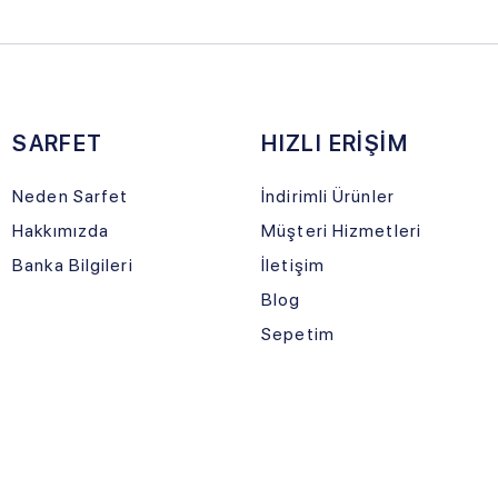
n Sarfet
İndirimli Ürünler
Teslimat Koş
ımızda
Müşteri Hizmetleri
Üyelik Sözl
 Bilgileri
İletişim
Satış Sözle
Blog
Garanti ve İ
Sepetim
Gizlilik ve G
PAR
Kargonuz Y