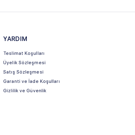
ulları
eşmesi
şmesi
ade Koşulları
üvenlik
LOJİSTİK
TNERİMİZ
urtiçi Kargo
İle Gelecek