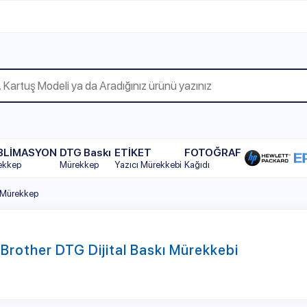
WhatsAp
YON
DTG Baskı
ETİKET
FOTOĞRAF
Mürekkep
Yazıcı Mürekkebi
Kağıdı
p
er DTG Dijital Baskı Mürekkebi