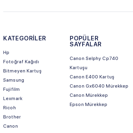
Hp
Nede
Canon Selphy Cp740
Fotoğraf Kağıdı
Hakk
Kartuşu
Bitmeyen Kartuş
Banka
Canon E400 Kartuş
Samsung
Canon Gx6040 Mürekkep
Fujifilm
Canon Mürekkep
Lexmark
Epson Mürekkep
Ricoh
Brother
Canon
Epson
Sosyal Medya