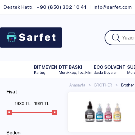
Destek Hattı:
+90 (850) 302 10 41
info@sarfet.com
BİTMEYEN
DTF BASKI
ECO SOLVENT
SÜBLİMAS
Kartuş
Mürekkep, Toz, Film
Baskı Boyalar
Mürekkep
Anasayfa
BROTHER
Brother Mürekke
Fiyat
1930 TL
-
1931 TL
Broth
Beden
250ml