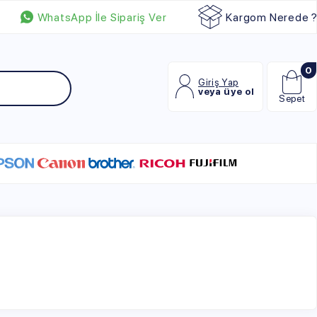
p İle Sipariş Ver
Kargom Nerede ?
0
Giriş Yap
veya üye ol
Sepet