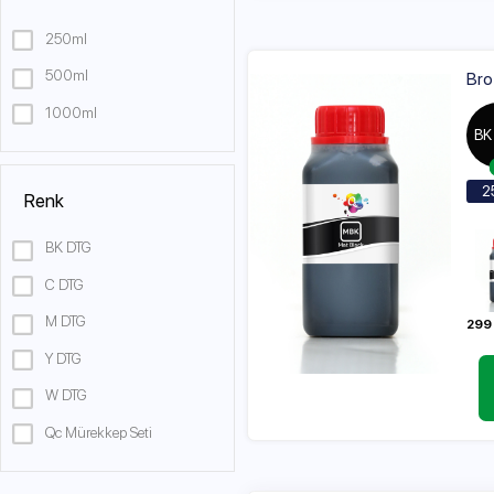
500ml
Brother DTG
1000ml
BK DTG
250ml
Renk
Vazgeç
BK DTG
250ml
500ml
C DTG
1000ml
M DTG
2996.10 TL
Y DTG
W DTG
Qc Mürekkep Seti