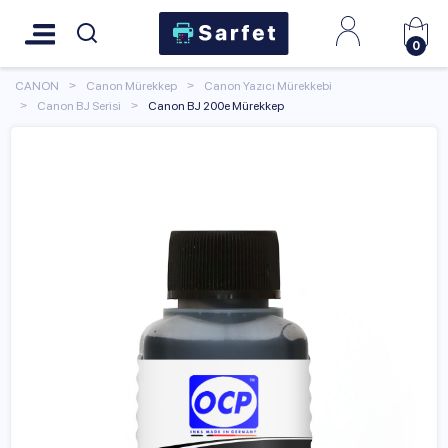
0
CANON
Canon Mürekkep
Canon Yazıcı Mürekkebi
Canon BJ Serisi
Canon BJ 200e Mürekkep