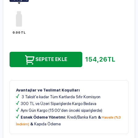
100ml
250ml
500ml
1000ml
0.00 TL
154,26
TL
SEPETE EKLE
Avantajlar ve Teslimat Koşulları
3 Taksit'e kadar Tüm Kartlarda Sıfır Komisyon
300 TL ve Üzeri Siparişlerde Kargo Bedava
Aynı Gün Kargo (15:00'den önceki siparişlerde)
Esnek Ödeme Yönetmi:
Kredi/Banka Kartı
&
Havale (%3
&
Kapıda Ödeme
İndirim)