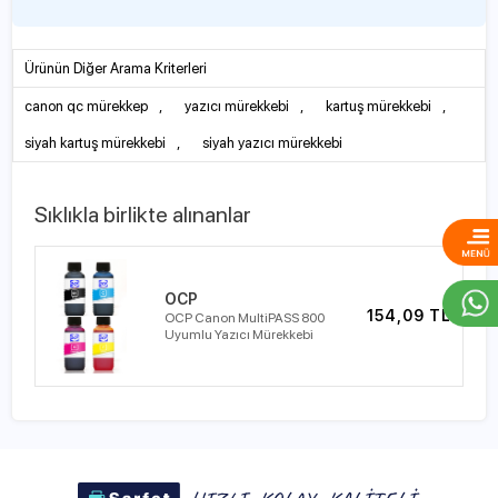
Ürünün Diğer Arama Kriterleri
canon qc mürekkep
,
yazıcı mürekkebi
,
kartuş mürekkebi
,
siyah kartuş mürekkebi
,
siyah yazıcı mürekkebi
Sıklıkla birlikte alınanlar
OCP
154,09 TL
OCP Canon MultiPASS 800
Uyumlu Yazıcı Mürekkebi