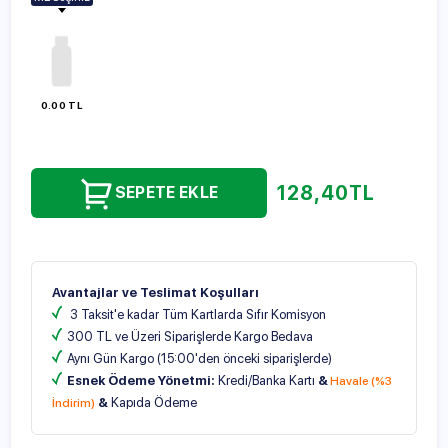
100ml
250ml
500ml
1000ml
0.00 TL
128,40
TL
SEPETE EKLE
Avantajlar ve Teslimat Koşulları
3 Taksit'e kadar Tüm Kartlarda Sıfır Komisyon
300 TL ve Üzeri Siparişlerde Kargo Bedava
Aynı Gün Kargo (15:00'den önceki siparişlerde)
Esnek Ödeme Yönetmi:
Kredi/Banka Kartı
&
Havale (%3
&
Kapıda Ödeme
İndirim)