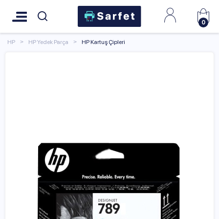
0
HP
HP Yedek Parça
HP Kartuş Çipleri