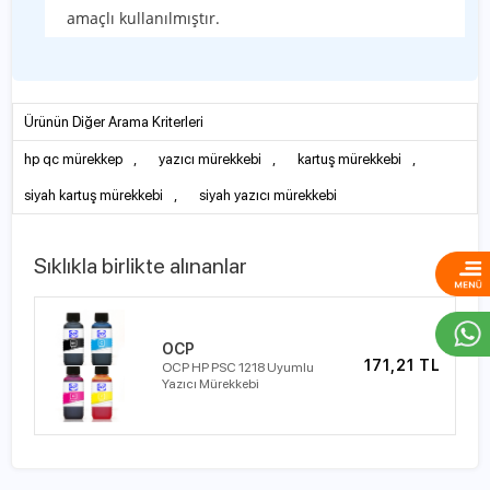
amaçlı kullanılmıştır.
Ürünün Diğer Arama Kriterleri
hp qc mürekkep
,
yazıcı mürekkebi
,
kartuş mürekkebi
,
siyah kartuş mürekkebi
,
siyah yazıcı mürekkebi
Sıklıkla birlikte alınanlar
OCP
171,21 TL
OCP HP PSC 1218 Uyumlu
Yazıcı Mürekkebi