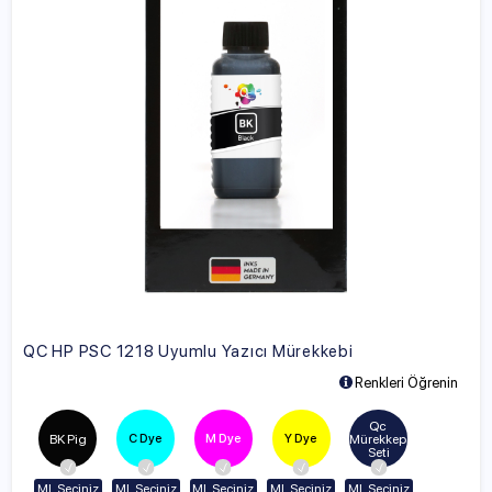
QC HP PSC 1218 Uyumlu Yazıcı Mürekkebi
Renkleri Öğrenin
Qc 
C Dye
M Dye
Y Dye
BK Pig
Mürekkep 
Seti
ML Seçiniz
ML Seçiniz
ML Seçiniz
ML Seçiniz
ML Seçiniz