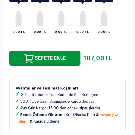
100ml
100ml
100ml
100ml
100ml
250ml
250ml
250ml
250ml
250ml
500ml
500ml
500ml
500ml
500ml
1000ml
1000ml
1000ml
1000ml
1000ml
0.00 TL
0.00 TL
0.00 TL
0.00 TL
0.00 TL
107,00
TL
SEPETE EKLE
Avantajlar ve Teslimat Koşulları
3 Taksit'e kadar Tüm Kartlarda Sıfır Komisyon
300 TL ve Üzeri Siparişlerde Kargo Bedava
Aynı Gün Kargo (15:00'den önceki siparişlerde)
Esnek Ödeme Yönetmi:
Kredi/Banka Kartı
&
Havale (%3
&
Kapıda Ödeme
İndirim)