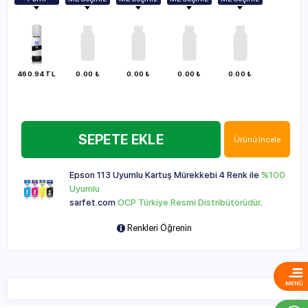
Vazgeç
70ml
70ml
70ml
70ml
70ml
100ml
100ml
100ml
100ml
100ml
140ml
140ml
140ml
140ml
140ml
250ml
250ml
250ml
250ml
460.94 TL
0.00 ₺
0.00 ₺
0.00 ₺
0.00 ₺
250ml
500ml
500ml
500ml
500ml
500ml
1000ml
1000ml
1000ml
1000ml
1000ml
SEPETE EKLE
Ürünü İncele
Epson 113 Uyumlu Kartuş Mürekkebi 4 Renk ile
%100
Uyumlu
sarfet.com
OCP Türkiye Resmi Distribütörüdür
.
Renkleri Öğrenin