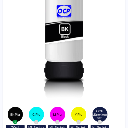
OCP 
BK Pig
C Pig
M Pig
Y Pig
Mürekkep 
Seti
70ml
ML Seçiniz
ML Seçiniz
ML Seçiniz
ML Seçiniz