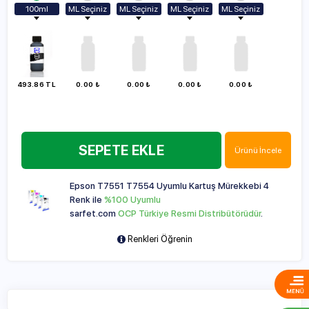
100ml
ML Seçiniz
ML Seçiniz
ML Seçiniz
ML Seçiniz
Vazgeç
100ml
100ml
100ml
100ml
100ml
250ml
250ml
250ml
250ml
250ml
500ml
500ml
500ml
500ml
500ml
1000ml
1000ml
1000ml
1000ml
493.86 TL
0.00 ₺
0.00 ₺
0.00 ₺
0.00 ₺
1000ml
SEPETE EKLE
Ürünü İncele
Epson T7551 T7554 Uyumlu Kartuş Mürekkebi 4
Renk ile
%100 Uyumlu
sarfet.com
OCP Türkiye Resmi Distribütörüdür
.
Renkleri Öğrenin