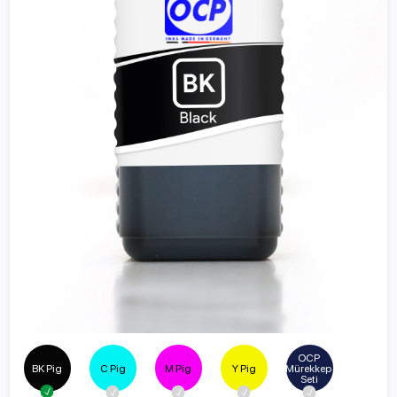
OCP 
BK Pig
C Pig
M Pig
Y Pig
Mürekkep 
Seti