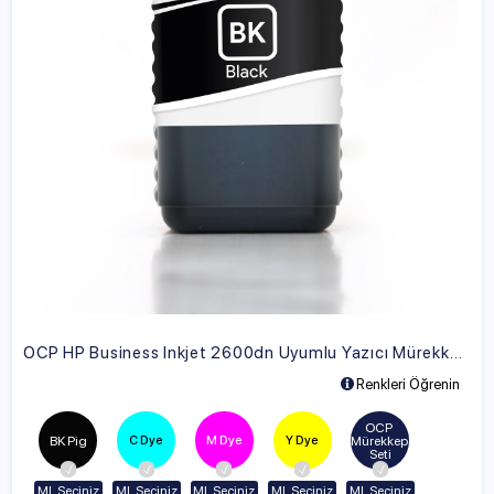
OCP HP Business Inkjet 2600dn Uyumlu Yazıcı Mürekkebi
Renkleri Öğrenin
OCP 
C Dye
M Dye
Y Dye
BK Pig
Mürekkep 
Seti
ML Seçiniz
ML Seçiniz
ML Seçiniz
ML Seçiniz
ML Seçiniz