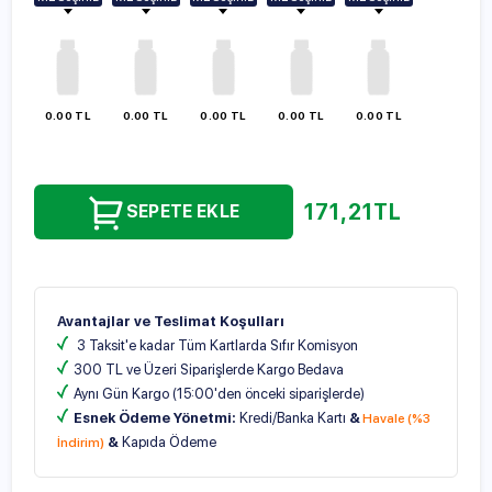
100ml
100ml
100ml
100ml
100ml
250ml
250ml
250ml
250ml
250ml
500ml
500ml
500ml
500ml
500ml
1000ml
1000ml
1000ml
1000ml
1000ml
0.00 TL
0.00 TL
0.00 TL
0.00 TL
0.00 TL
171,21
TL
SEPETE EKLE
Avantajlar ve Teslimat Koşulları
3 Taksit'e kadar Tüm Kartlarda Sıfır Komisyon
300 TL ve Üzeri Siparişlerde Kargo Bedava
Aynı Gün Kargo (15:00'den önceki siparişlerde)
Esnek Ödeme Yönetmi:
Kredi/Banka Kartı
&
Havale (%3
&
Kapıda Ödeme
İndirim)