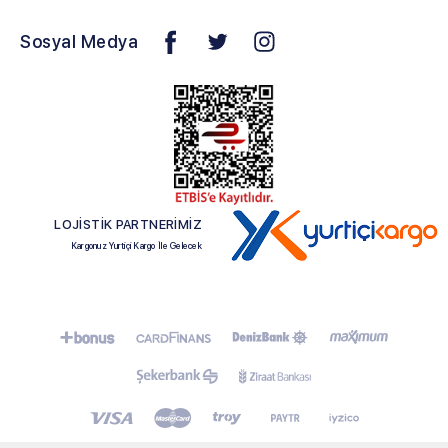
Sosyal Medya
LOJİSTİK PARTNERİMİZ
Kargonuz Yurtiçi Kargo İle Gelecek