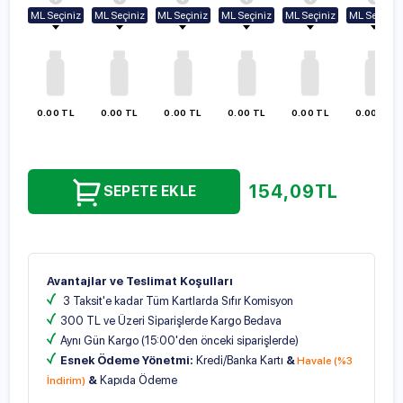
ML Seçiniz
ML Seçiniz
ML Seçiniz
ML Seçiniz
ML Seçiniz
ML Seçiniz
100ml
100ml
100ml
100ml
100ml
100ml
250ml
250ml
250ml
250ml
250ml
250ml
500ml
500ml
500ml
500ml
500ml
500ml
1000ml
1000ml
1000ml
1000ml
1000ml
1000ml
0.00 TL
0.00 TL
0.00 TL
0.00 TL
0.00 TL
0.00 TL
154,09
TL
SEPETE EKLE
Avantajlar ve Teslimat Koşulları
3 Taksit'e kadar Tüm Kartlarda Sıfır Komisyon
300 TL ve Üzeri Siparişlerde Kargo Bedava
Aynı Gün Kargo (15:00'den önceki siparişlerde)
Esnek Ödeme Yönetmi:
Kredi/Banka Kartı
&
Havale (%3
&
Kapıda Ödeme
İndirim)