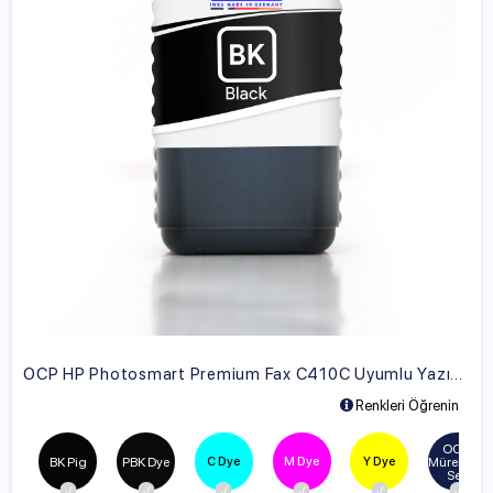
OCP HP Photosmart Premium Fax C410C Uyumlu Yazıcı Mürekkebi
Renkleri Öğrenin
OCP 
C Dye
M Dye
Y Dye
BK Pig
PBK Dye
Mürekkep 
Seti