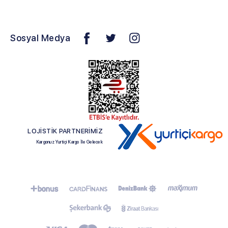
Sosyal Medya
LOJİSTİK PARTNERİMİZ
Kargonuz Yurtiçi Kargo İle Gelecek