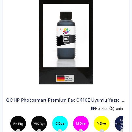
QC HP Photosmart Premium Fax C410E Uyumlu Yazıcı Mürekkebi
Renkleri Öğrenin
Qc 
C Dye
M Dye
Y Dye
BK Pig
PBK Dye
Mürekkep 
Seti