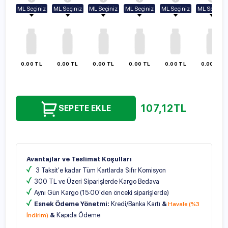
ML Seçiniz
ML Seçiniz
ML Seçiniz
ML Seçiniz
ML Seçiniz
ML Seçiniz
100ml
100ml
100ml
100ml
100ml
100ml
250ml
250ml
250ml
250ml
250ml
250ml
500ml
500ml
500ml
500ml
500ml
500ml
1000ml
1000ml
1000ml
1000ml
1000ml
1000ml
0.00 TL
0.00 TL
0.00 TL
0.00 TL
0.00 TL
0.00 TL
107,12
TL
SEPETE EKLE
Avantajlar ve Teslimat Koşulları
3 Taksit'e kadar Tüm Kartlarda Sıfır Komisyon
300 TL ve Üzeri Siparişlerde Kargo Bedava
Aynı Gün Kargo (15:00'den önceki siparişlerde)
Esnek Ödeme Yönetmi:
Kredi/Banka Kartı
&
Havale (%3
&
Kapıda Ödeme
İndirim)