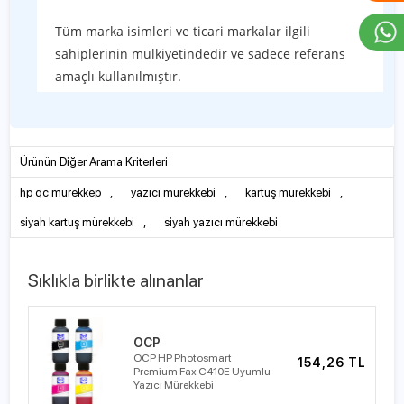
Tüm marka isimleri ve ticari markalar ilgili
sahiplerinin mülkiyetindedir ve sadece referans
amaçlı kullanılmıştır.
Ürünün Diğer Arama Kriterleri
hp qc mürekkep
,
yazıcı mürekkebi
,
kartuş mürekkebi
,
siyah kartuş mürekkebi
,
siyah yazıcı mürekkebi
Sıklıkla birlikte alınanlar
OCP
OCP HP Photosmart
154,26 TL
Premium Fax C410E Uyumlu
Yazıcı Mürekkebi