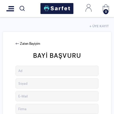
0
+ ÜYE KAYIT
Zaten Bayiyim
BAYI BAŞVURU
Ad
Soyad
E-Mail
Firma