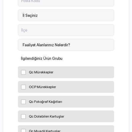
Posta Kodu
İlçe
İlgilendiğiniz Ürün Grubu
Qc Mürekkepler
OCP Mürekkepler
Qc Fotoğraf Kağıtları
Qc Dolabilen Kartuşlar
Qc Muadil Kartuşlar