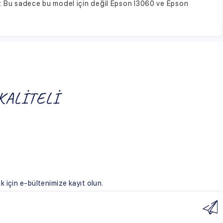
eğişiklik gösterir. Sarfet.com çok sayıda
yen faktörler genel olarak şu şekildedir;
ize kayıt olun.
işiklik gösterir. Ancak Sarfet.com, her
itesini tercih ederek uygun fiyatlı Epson
bilmeniz oldukça kolaydır.
daki adımları takip edebilirsiniz;
n
debilirsiniz. Uygun fiyat, kaliteli
ulları
eşmesi
şmesi