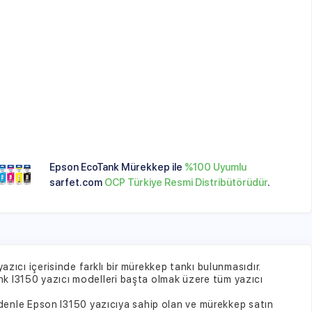
 kalitesi üzerinde birincil etken madde,
ürekkep seçiminin etkilediği önemli
n EcoTank Mürekkep ile
%100 Uyumlu
et.com
OCP Türkiye Resmi Distribütörüdür
.
farklı bir mürekkep tankı bulunmasıdır.
modelleri başta olmak üzere tüm yazıcı
150 yazıcıya sahip olan ve mürekkep satın
u model için değil Epson I3060 ve Epson
arklı bir yazıcı tankına sahiptir. Bu
 modelini tercih etmesi gerekir. Bu nedenle
alıştığını bilmesi gerekir.
6 başta olmak üzere ecotank I3151 ve Epson