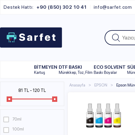
Destek Hattı:
+90 (850) 302 10 41
info@sarfet.com
BİTMEYEN
DTF BASKI
ECO SOLVENT
SÜBLİMAS
Kartuş
Mürekkep, Toz, Film
Baskı Boyalar
Mürekkep
Anasayfa
EPSON
Epson Mürekkep
81 TL
-
120 TL
Epso
Epson e
yazıcıl
70ml
sahipti
kartuş 
100ml
mürekke
Ecotank
250ml
uygun o
mürekke
500ml