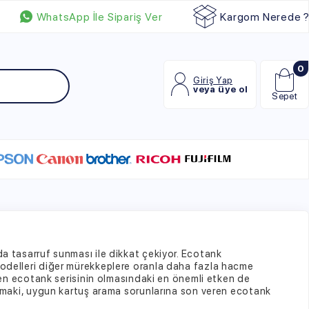
p İle Sipariş Ver
Kargom Nerede ?
0
Giriş Yap
veya üye ol
Sepet
ası ile dikkat çekiyor. Ecotank
mürekkeplere oranla daha fazla hacme
isinin olmasındaki en önemli etken de
artuş arama sorunlarına son veren ecotank
lde tasarlanıyor. Böylece yazıcı modeline
uyumlu olan mürekkeplere ecotank
 ulaşmanız mümkün.