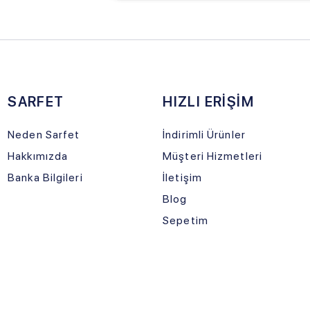
Blog
Garanti ve İ
Sepetim
Gizlilik ve G
PAR
Kargonuz Y