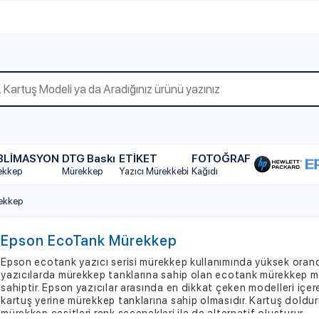
WhatsAp
YON
DTG Baskı
ETİKET
FOTOĞRAF
Mürekkep
Yazıcı Mürekkebi
Kağıdı
n EcoTank Mürekkep
cotank yazıcı serisi mürekkep kullanımında yüksek oranda tasarruf sunm
arda mürekkep tanklarına sahip olan ecotank mürekkep modelleri diğer 
r. Epson yazıcılar arasında en dikkat çeken modelleri içeren ecotank ser
yerine mürekkep tanklarına sahip olmasıdır. Kartuş doldurmaki, uygun k
p çeşitleri renk seçenekleri ile de alternatif oluşturur.
 serisinde yer alan her mürekkep yazıcı modelleri ile uyumlu olacak şeki
lmayan mürekkeplerden doğacak sorunlar ortadan kalkar. Cihazınızla 
p serisi sayesinde fazla zaman kaybetmeden hızlı ve kolay bir şekilde