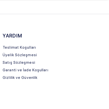
ade Koşulları
üvenlik
LOJİSTİK
TNERİMİZ
urtiçi Kargo
İle Gelecek