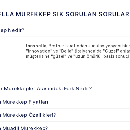
"Innovation" ve "Bella" (İtalyanca'da "Güzel" anlamına gelir) kelim
e
uygun innobella mürekkep
almak her işletmenin ve bireysel kullanıcının
müşterisine "güzel" ve "uzun ömürlü" baskı sonuçları sağlayan "yenil
lla mürekkep
,
uygun fiyat innobella mürekkepler
i sitemizden istedi
siniz.
Innobella mürekkebi en ucuz fiyat
a alternatif markalara göre QC
nden daha iyi bir kaliteye satın alabilirsiniz.
ekkepler Arasındaki Fark Nedir?
kkep Fiyatları
kkep Özellikleri?
dil Mürekkep?
mlu Mürekkepler?
inal Mürekkep?
ekkep Siyah
ekkep Mavi