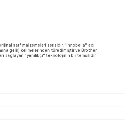
elerinden türetilmiştir ve Brother
 istediği kriterlerin başında gelir.
Kaliteli
ikçi" teknolojinin bir temsilidir.
ğiniz ödeme yöntemiyle ve güvenle satın
 Markasında üstelik diğer markaların