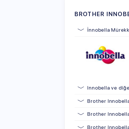
Elbett
innobe
alabilir
kalitesi
Innobella ve diğer Mür
Brother Innobella Müre
Brother Innobella Müre
Brother Innobella Mua
Brother Innobella Uyu
Brother Innobella Orij
Brother Innobella Mür
Brother Innobella Mür