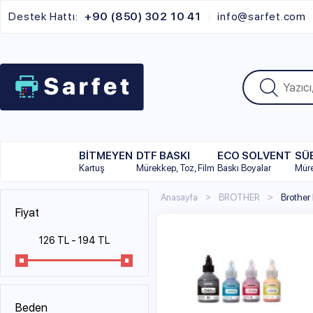
Destek Hattı:
+90 (850) 302 10 41
info@sarfet.com
BİTMEYEN
DTF BASKI
ECO SOLVENT
SÜBLİMAS
Kartuş
Mürekkep, Toz, Film
Baskı Boyalar
Mürekkep
Anasayfa
BROTHER
Brother Mürekke
Fiyat
BROT
126 TL
-
194 TL
Brothe
innobel
mürekke
kelimele
Beden
Brot
100ml