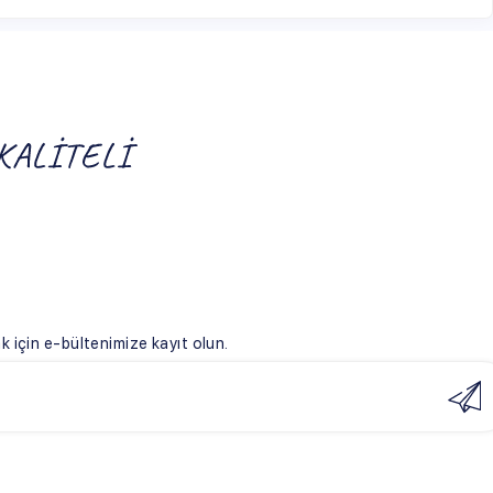
ize kayıt olun.
ulları
eşmesi
şmesi
ade Koşulları
üvenlik