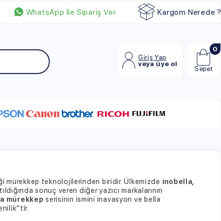
p İle Sipariş Ver
Kargom Nerede ?
0
Giriş Yap
veya üye ol
Sepet
olojilerinden biridir. Ülkemizde
inobella,
 veren diğer yazıcı markalarının
risinin ismini inavasyon ve bella