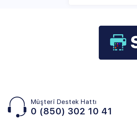
Müşteri Destek Hattı
0 (850) 302 10 41
KATEGORİLER
POPÜLER
SAR
SAYFALAR
Hp
Nede
Canon Selphy Cp740
Fotoğraf Kağıdı
Hakk
Kartuşu
Bitmeyen Kartuş
Banka
Canon E400 Kartuş
Samsung
Canon Gx6040 Mürekkep
Fujifilm
Canon Mürekkep
Lexmark
Epson Mürekkep