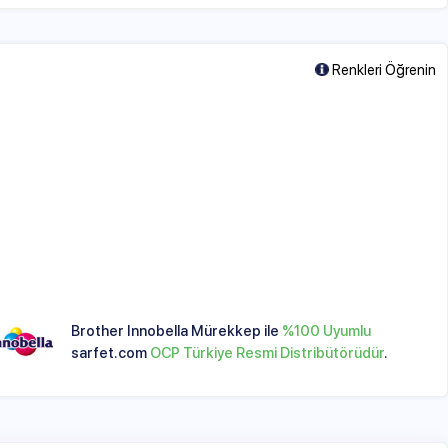
ynı şekilde sonuçlar vermektedir.
QC ve
ir. Özellikle
QC mürekkepleri Brother
er Innobella Mürekkep ile
%100 Uyumlu
et.com
OCP Türkiye Resmi Distribütörüdür
.
dir. Baskı yaptığınız zeminin de önemi
 kağıtlarını yüksek kalitede sonuçlar
 kalite renk aralığında en yüksek
enta ve yeşil üzerinde yüksek kalitede
emeleri serisidir. "Innobella" adı