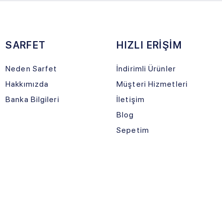
PAR
Kargonuz Y