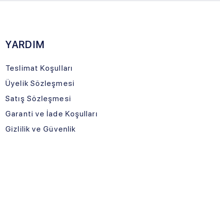
LOJİSTİK
TNERİMİZ
urtiçi Kargo
İle Gelecek