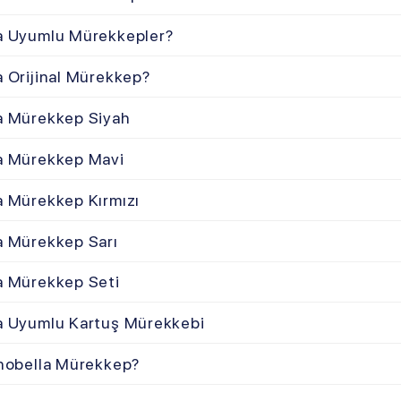
kkep Kırmızı
kkep Sarı
kkep Seti
mlu Kartuş Mürekkebi
la Mürekkep?