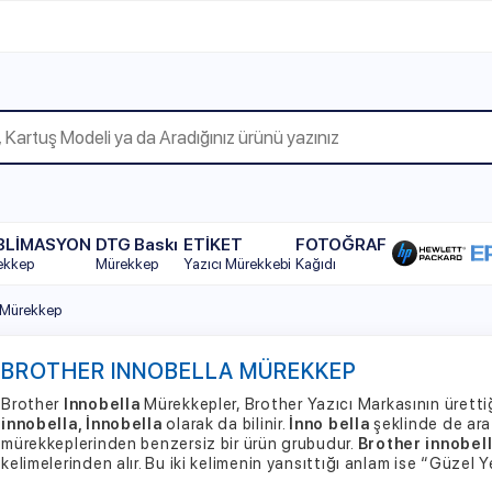
WhatsAp
YON
DTG Baskı
ETİKET
FOTOĞRAF
Mürekkep
Yazıcı Mürekkebi
Kağıdı
p
HER INNOBELLA MÜREKKEP
r
Innobella
Mürekkepler, Brother Yazıcı Markasının ürettiği mürekkep tekn
la, İnnobella
olarak da bilinir.
İnno bella
şeklinde de aratıldığında sonuç
plerinden benzersiz bir ürün grubudur.
Brother innobella mürekkep
se
rinden alır. Bu iki kelimenin yansıttığı anlam ise “Güzel Yenilik”tir.
her innobella mürekkep kalitesi