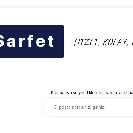
Kampanya ve yeniliklerden haberdar olmak için e-bültenim
FET
HIZLI ERİŞİM
YARDIM
n Sarfet
İndirimli Ürünler
Teslimat Koş
ımızda
Müşteri Hizmetleri
Üyelik Sözl
 Bilgileri
İletişim
Satış Sözle
Blog
Garanti ve İ
Sepetim
Gizlilik ve G