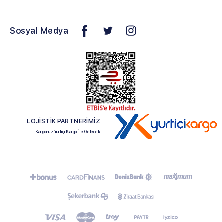
Sosyal Medya
LOJİSTİK PARTNERİMİZ
Kargonuz Yurtiçi Kargo İle Gelecek