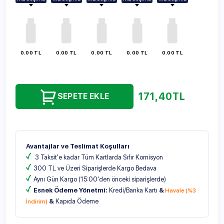
100ml
100ml
100ml
100ml
100ml
250ml
250ml
250ml
250ml
250ml
500ml
500ml
500ml
500ml
500ml
1000ml
1000ml
1000ml
1000ml
1000ml
0.00 TL
0.00 TL
0.00 TL
0.00 TL
0.00 TL
171,40
TL
SEPETE EKLE
Avantajlar ve Teslimat Koşulları
3 Taksit'e kadar Tüm Kartlarda Sıfır Komisyon
300 TL ve Üzeri Siparişlerde Kargo Bedava
Aynı Gün Kargo (15:00'den önceki siparişlerde)
Esnek Ödeme Yönetmi:
Kredi/Banka Kartı
&
Havale (%3
&
Kapıda Ödeme
İndirim)