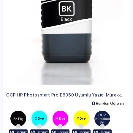
OCP HP Photosmart Pro B8350 Uyumlu Yazıcı Mürekkebi
Renkleri Öğrenin
OCP 
C Dye
M Dye
Y Dye
BK Pig
Mürekkep 
Seti
ML Seçiniz
ML Seçiniz
ML Seçiniz
ML Seçiniz
ML Seçiniz