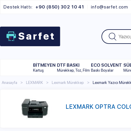
Destek Hattı:
+90 (850) 302 10 41
info@sarfet.com
BİTMEYEN
DTF BASKI
ECO SOLVENT
SÜBLİMAS
Kartuş
Mürekkep, Toz, Film
Baskı Boyalar
Mürekkep
Anasayfa
LEXMARK
Lexmark Mürekkep
Lexmark Yazıcı Mürekkebi
LEXMARK OPTRA COLOR
Lexmark Optra Color Serisi Serisinde Arama Yapın