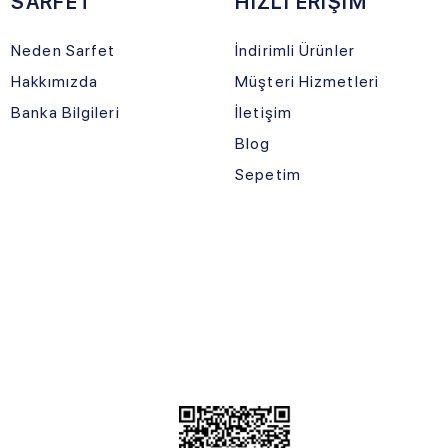
Sepetim
Gizlilik ve G
PAR
Kargonuz Y