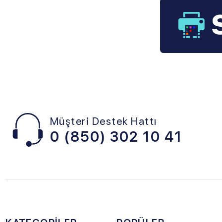
Müşteri Destek Hattı
0 (850) 302 10 41
KATEGORİLER
POPÜLER
SAR
SAYFALAR
Hp
Nede
Canon Selphy Cp740
Fotoğraf Kağıdı
Hakk
Kartuşu
Bitmeyen Kartuş
Banka
Canon E400 Kartuş
Samsung