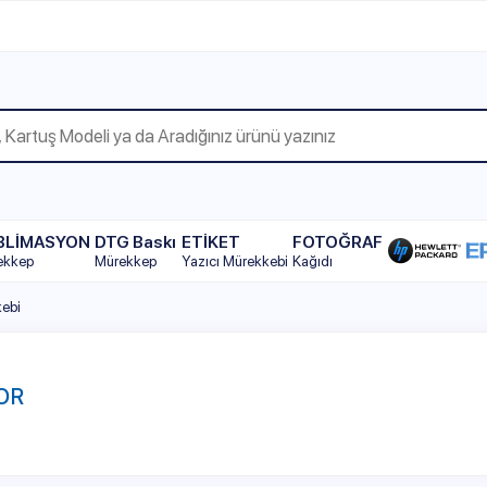
WhatsAp
YON
DTG Baskı
ETİKET
FOTOĞRAF
Mürekkep
Yazıcı Mürekkebi
Kağıdı