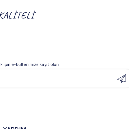
ize kayıt olun.
ulları
eşmesi
şmesi
ade Koşulları