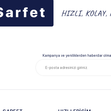
Kampanya ve yeniliklerden haberdar olmak için e-bültenim
FET
HIZLI ERİŞİM
YARDIM
n Sarfet
İndirimli Ürünler
Teslimat Koş
ımızda
Müşteri Hizmetleri
Üyelik Sözl
 Bilgileri
İletişim
Satış Sözle
Blog
Garanti ve İ