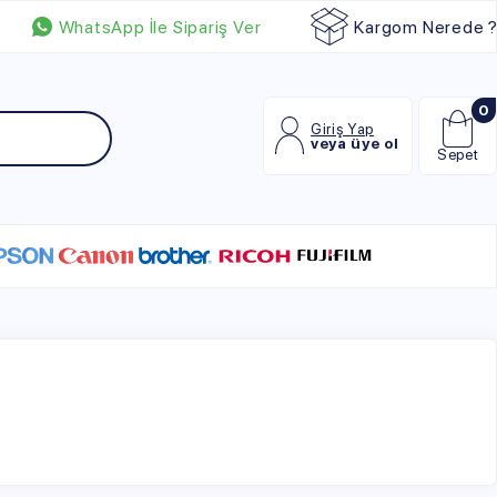
p İle Sipariş Ver
Kargom Nerede ?
0
Giriş Yap
veya üye ol
Sepet