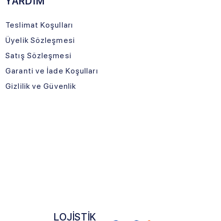
üvenlik
LOJİSTİK
TNERİMİZ
urtiçi Kargo
İle Gelecek